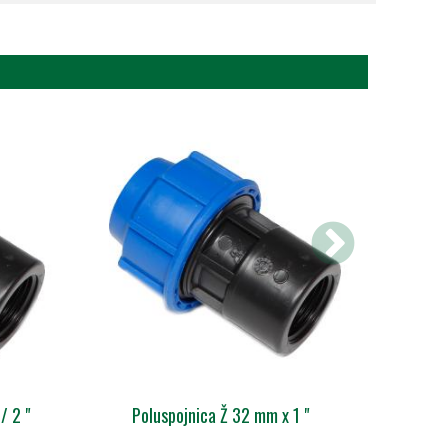
/ 2 "
Poluspojnica Ž 32 mm x 1 "
Polu