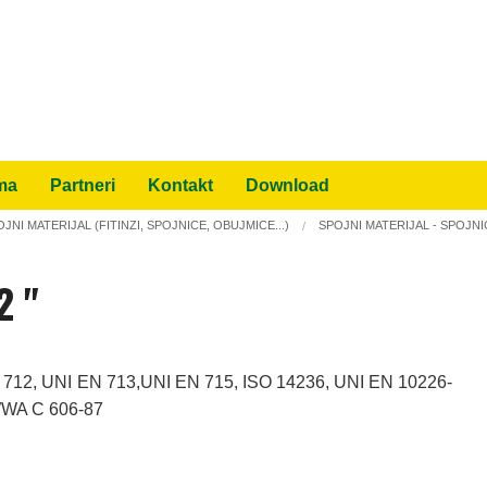
ma
Partneri
Kontakt
Download
JNI MATERIJAL (FITINZI, SPOJNICE, OBUJMICE...)
SPOJNI MATERIJAL - SPOJN
2 "
IH PROGRAMA
 PO KAP"
ivanje bumbarima
prepoznavanje i rješenja
N 712, UNI EN 713,UNI EN 715, ISO 14236, UNI EN 10226-
 sportskih terena
ruke gnojidbe
WWA C 606-87
a