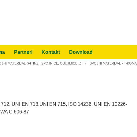
ma
Partneri
Kontakt
Download
JNI MATERIJAL (FITINZI, SPOJNICE, OBUJMICE...)
SPOJNI MATERIJAL - T-KOMAD
IH PROGRAMA
 PO KAP"
ivanje bumbarima
N 712, UNI EN 713,UNI EN 715, ISO 14236, UNI EN 10226-
prepoznavanje i rješenja
WWA C 606-87
 sportskih terena
ruke gnojidbe
a