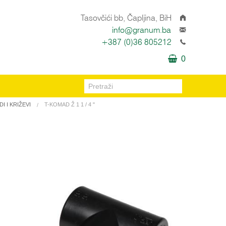
Tasovčići bb, Čapljina, BiH
info@granum.ba
+387 (0)36 805212
0
I I KRIŽEVI
T-KOMAD Ž 1 1 / 4 "