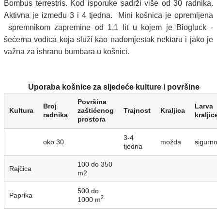
Bombus terrestris. Kod isporuke sadrži više od 30 radnika.
Aktivna je između 3 i 4 tjedna. Mini košnica je opremljena
spremnikom zapremine od 1,1 lit u kojem je Biogluck -
šećerna vodica koja služi kao nadomjestak nektaru i jako je
važna za ishranu bumbara u košnici.
Uporaba košnice za sljedeće kulture i površine
Površina
Broj
Larva
Kultura
zaštićenog
Trajnost
Kraljica
radnika
kraljic
prostora
3-4
oko 30
možda
sigurn
tjedna
100 do 350
Rajčica
m2
500 do
Paprika
2
1000 m