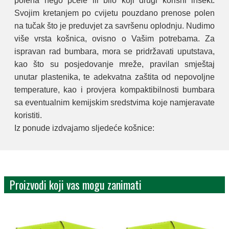
polena nego pčele ili bilo koji drugi korisni insekt.
Svojim kretanjem po cvijetu pouzdano prenose polen
na tučak što je preduvjet za savršenu oplodnju. Nudimo
više vrsta košnica, ovisno o Vašim potrebama. Za
ispravan rad bumbara, mora se pridržavati uputstava,
kao što su posjedovanje mreže, pravilan smještaj
unutar plastenika, te adekvatna zaštita od nepovoljne
temperature, kao i provjera kompaktibilnosti bumbara
sa eventualnim kemijskim sredstvima koje namjeravate
koristiti.
Iz ponude izdvajamo sljedeće košnice:
Proizvodi koji vas mogu zanimati