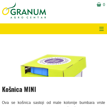
0
Proizvodi
Obavijesti i tekstovi
O nama
Partneri
Kontakt
Košnica MINI
Download
Ova se košnica sastoji od male kolonije bumbara vrste