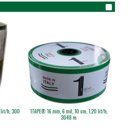
lit/h, 300
1TAPE® 16 mm, 6 mil, 10 cm, 1.20 lit/h,
1TAPE® 16 
3048 m