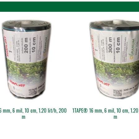
Toptunia
 - Obujmice
thus roseus (sjeme)
nija
- Spojnice, poluspojnice i redukcije
- T-komadi i križevi
i za male voćarske škare
 mm, 6 mil, 10 cm, 1.20 lit/h, 200
1TAPE® 16 mm, 6 mil, 10 cm, 1.20 
m
m