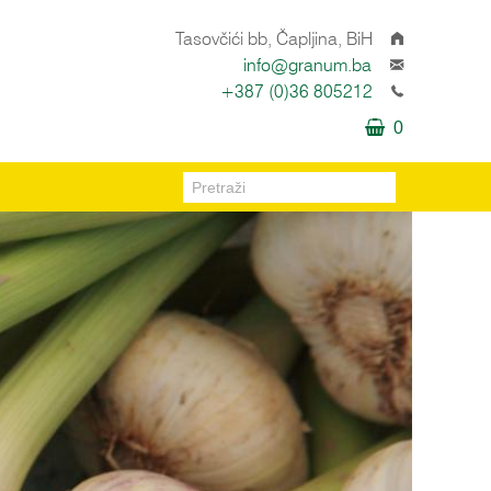
Tasovčići bb, Čapljina, BiH
info@granum.ba
+387 (0)36 805212
0