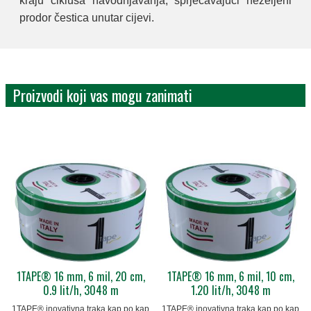
kraju ciklusa navodnjavanja, sprječavajući neželjeni
prodor čestica unutar cijevi.
Proizvodi koji vas mogu zanimati
1TAPE® 16 mm, 6 mil, 20 cm,
1TAPE® 16 mm, 6 mil, 10 cm,
0.9 lit/h, 3048 m
1.20 lit/h, 3048 m
1TAPE® inovativna traka kap po kap
1TAPE® inovativna traka kap po kap