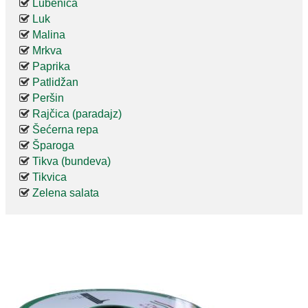
Lubenica
Luk
Malina
Mrkva
Paprika
Patlidžan
Peršin
Rajčica (paradajz)
Šećerna repa
Šparoga
Tikva (bundeva)
Tikvica
Zelena salata