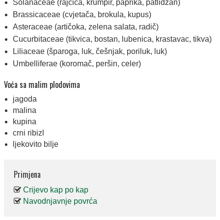
Solanaceae (rajčica, krumpir, paprika, patlidžan)
Brassicaceae (cvjetača, brokula, kupus)
Asteraceae (artičoka, zelena salata, radič)
Cucurbitaceae (tikvica, bostan, lubenica, krastavac, tikva)
Liliaceae (šparoga, luk, češnjak, poriluk, luk)
Umbelliferae (koromač, peršin, celer)
Voća sa malim plodovima
jagoda
malina
kupina
crni ribizl
ljekovito bilje
Primjena
Crijevo kap po kap
Navodnjavnje povrća