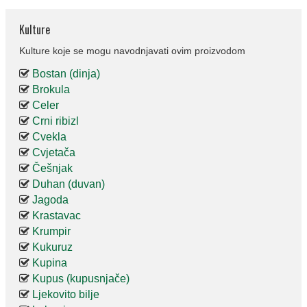
Kulture
Kulture koje se mogu navodnjavati ovim proizvodom
Bostan (dinja)
Brokula
Celer
Crni ribizl
Cvekla
Cvjetača
Češnjak
Duhan (duvan)
Jagoda
Krastavac
Krumpir
Kukuruz
Kupina
Kupus (kupusnjače)
Ljekovito bilje