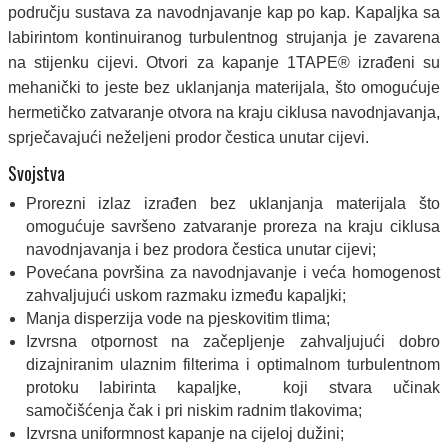
području sustava za navodnjavanje kap po kap. Kapaljka sa
labirintom kontinuiranog turbulentnog strujanja je zavarena
na stijenku cijevi. Otvori za kapanje 1TAPE® izrađeni su
mehanički to jeste bez uklanjanja materijala, što omogućuje
hermetičko zatvaranje otvora na kraju ciklusa navodnjavanja,
sprječavajući neželjeni prodor čestica unutar cijevi.
Svojstva
Prorezni izlaz izrađen bez uklanjanja materijala što
omogućuje savršeno zatvaranje proreza na kraju ciklusa
navodnjavanja i bez prodora čestica unutar cijevi;
Povećana površina za navodnjavanje i veća homogenost
zahvaljujući uskom razmaku između kapaljki;
Manja disperzija vode na pjeskovitim tlima;
Izvrsna otpornost na začepljenje zahvaljujući dobro
dizajniranim ulaznim filterima i optimalnom turbulentnom
protoku labirinta kapaljke, koji stvara učinak
samočišćenja čak i pri niskim radnim tlakovima;
Izvrsna uniformnost kapanje na cijeloj dužini;