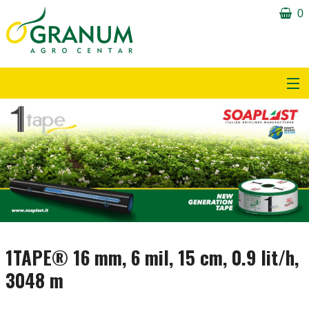
0
Proizvodi
Obavijesti i tekstovi
O nama
Partneri
Kontakt
1TAPE® 16 mm, 6 mil, 15 cm, 0.9 lit/h,
3048 m
Download