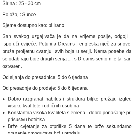
Širina : 25 - 30 cm
Položaj : Sunce
Sjeme dostupno kao: pilirano
San svakog uzgajivača je da na vrijeme posije, odgoji i
isporuči cvijeće. Petunija Dreams , engleska riječ za snove,
pruža proljetnu cvatnju svih boja u seriji. Nema potrebe da
se odabiraju boje drugih serija .... s Dreams serijom je taj san
ostvaren.
Od sijanja do presadnice: 5 do 6 tjedana
Od presadnje do prodaje: 5 do 6 tjedana
Dobro razgranat habitus i struktura biljke pružaju izgled
visoke kvalitete i odličnih osobina
Konstantna visoka kvaliteta sjemena i dobro ponašanje pri
prisustvu botritisa
Brže cvjetanje za otprilike 5 dana te brže sekundarno
grananje omogućava bržu prodaju.