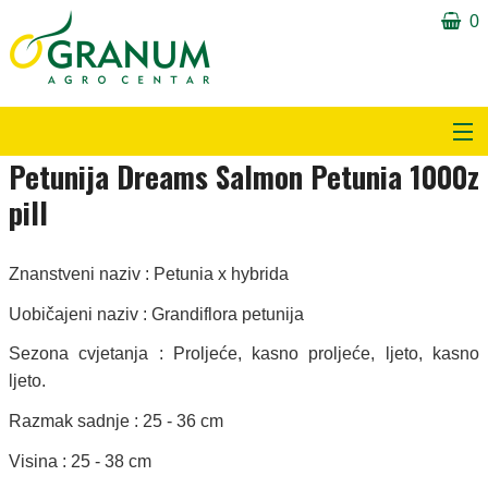
0
Petunija Dreams Salmon Petunia 1000z
Proizvodi
pill
Obavijesti i tekstovi
Znanstveni naziv : Petunia x hybrida
O nama
Uobičajeni naziv : Grandiflora petunija
Partneri
Sezona cvjetanja : Proljeće, kasno proljeće, ljeto, kasno
ljeto.
Kontakt
Razmak sadnje : 25 - 36 cm
Download
Visina : 25 - 38 cm